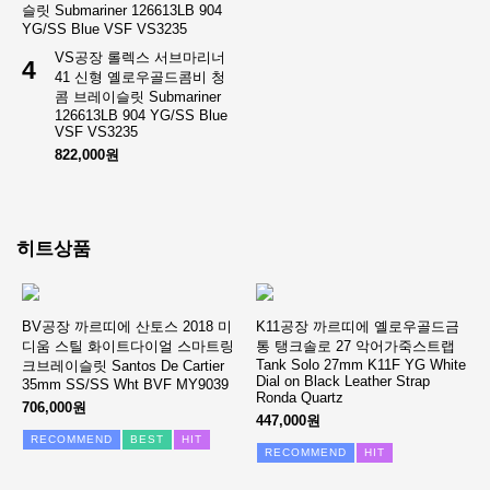
VS공장 롤렉스 서브마리너
4
41 신형 옐로우골드콤비 청
콤 브레이슬릿 Submariner
126613LB 904 YG/SS Blue
VSF VS3235
822,000원
히트상품
BV공장 까르띠에 산토스 2018 미
K11공장 까르띠에 옐로우골드금
디움 스틸 화이트다이얼 스마트링
통 탱크솔로 27 악어가죽스트랩
Tank Solo 27mm K11F YG White
크브레이슬릿 Santos De Cartier
Dial on Black Leather Strap
35mm SS/SS Wht BVF MY9039
Ronda Quartz
706,000원
447,000원
RECOMMEND
BEST
HIT
RECOMMEND
HIT