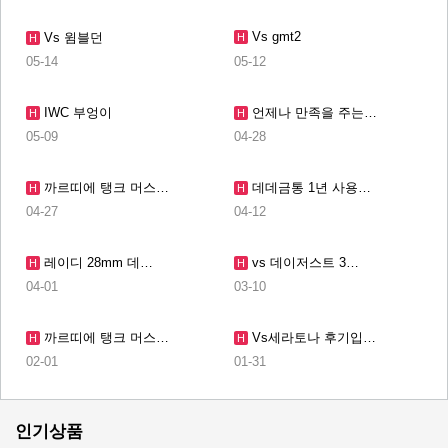
Vs gmt2
Vs 윔블던
H
H
05-14
05-12
IWC 부엉이
언제나 만족을 주는…
H
H
05-09
04-28
까르띠에 탱크 머스…
데데금통 1년 사용…
H
H
04-27
04-12
레이디 28mm 데…
vs 데이저스트 3…
H
H
04-01
03-10
까르띠에 탱크 머스…
Vs세라토나 후기입…
H
H
02-01
01-31
인기상품