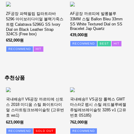
ZF공장 파텍필립 칼라트라바
AF공장 까르띠에 발롱블루
5296 아이보리다이얼 블랙가죽스
33MM 스틸 Ballon Bleu 33mm
SS White Textured Dial on SS
트랩 Calatrava 5296G SS Ivory
Bracelet Jap Quartz
Dial on Black Leather Strap
324CS (Free box)
439,000원
652,000원
RECOMMEND
BEST
HIT
RECOMMEND
HIT
추천상품
국내배송!! V6공장 까르띠에 산토
국내배송!! VS공장 롤렉스 GMT
스 2018 미디움 스틸 화이트다이
마스터2 펩시 스틸 레드블루베젤
얼 스마트링크브레이슬릿 (고유번
쥬빌레브레이슬릿 3285 v1 (고유
호 ws1)
번호 0S185)
623,000원
762,000원
RECOMMEND
SOLD OUT
RECOMMEND