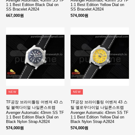
Avenger Automatic 43mm SS TF
Avenger Automatic 43mm SS TF
1:1 Best Edition Black Dial on
1:1 Best Edition Yellow Dial on
SS Bracelet A2824
SS Bracelet A2824
667,000원
574,000원
NEW
NEW
TF공장 브라이틀링 어벤져 43 스
TF공장 브라이틀링 어벤져 43 스
틸 블랙다이얼 나일론스트랩
틸 옐로우다이얼 나일론스트랩
Avenger Automatic 43mm SS TF
Avenger Automatic 43mm SS TF
1:1 Best Edition Black Dial on
1:1 Best Edition Yellow Dial on
Black Nylon Strap A2824
Black Nylon Strap A2824
574,000원
574,000원