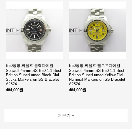
B50공장 씨울프 블랙다이얼
B50공장 씨울프 옐로우다이얼
Seawolf 45mm SS B50 1:1 Best
Seawolf 45mm SS B50 1:1 Best
Edition SuperLumed Black Dial
Edition SuperLumed Yellow Dial
Sticks Markers on SS Bracelet
Numeral Markers on SS Bracelet
A2824
A2824
484,000원
484,000원
더보기 +