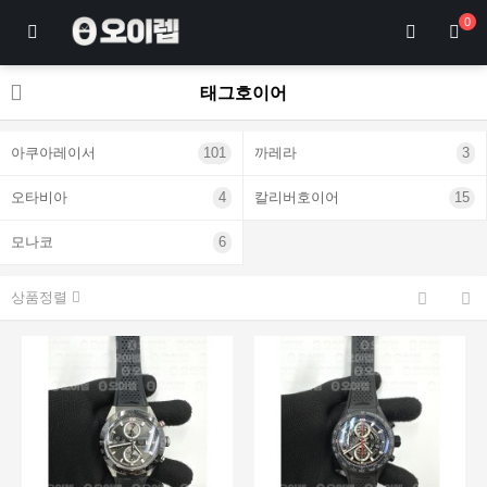
0
태그호이어
아쿠아레이서
101
까레라
3
오타비아
4
칼리버호이어
15
모나코
6
상품정렬