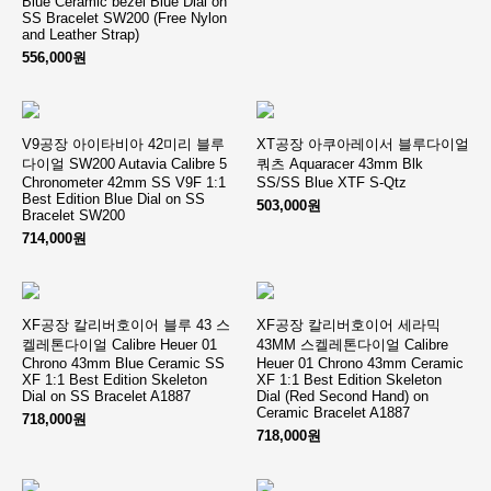
Blue Ceramic bezel Blue Dial on
SS Bracelet SW200 (Free Nylon
and Leather Strap)
556,000원
V9공장 아이타비아 42미리 블루
XT공장 아쿠아레이서 블루다이얼
다이얼 SW200 Autavia Calibre 5
쿼츠 Aquaracer 43mm Blk
Chronometer 42mm SS V9F 1:1
SS/SS Blue XTF S-Qtz
Best Edition Blue Dial on SS
503,000원
Bracelet SW200
714,000원
XF공장 칼리버호이어 블루 43 스
XF공장 칼리버호이어 세라믹
켈레톤다이얼 Calibre Heuer 01
43MM 스켈레톤다이얼 Calibre
Chrono 43mm Blue Ceramic SS
Heuer 01 Chrono 43mm Ceramic
XF 1:1 Best Edition Skeleton
XF 1:1 Best Edition Skeleton
Dial on SS Bracelet A1887
Dial (Red Second Hand) on
Ceramic Bracelet A1887
718,000원
718,000원