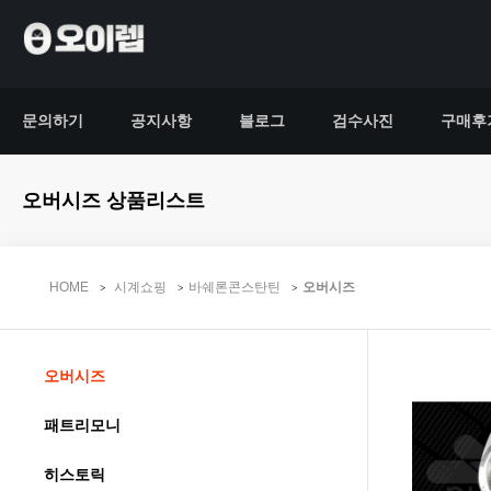
문의하기
공지사항
블로그
검수사진
구매후
오버시즈 상품리스트
HOME
시계쇼핑
바쉐론콘스탄틴
오버시즈
오버시즈
패트리모니
히스토릭