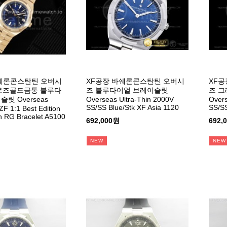
바쉐론콘스탄틴 오버시
XF공장 바쉐론콘스탄틴 오버시
XF공
V 로즈골드금통 블루다
즈 블루다이얼 브레이슬릿
즈 
릿 Overseas
Overseas Ultra-Thin 2000V
Overs
SS/SS Blue/Stk XF Asia 1120
SS/SS
F 1:1 Best Edition
on RG Bracelet A5100
692,000원
692,
NEW
NEW