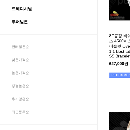
트레디셔널
투어빌론
8F공장 
즈 4500
이슬릿 Over
판매많은순
1:1 Best Ed
SS Bracele
낮은가격순
627,000원
높은가격순
RECOMME
평점높은순
후기많은순
최근등록순