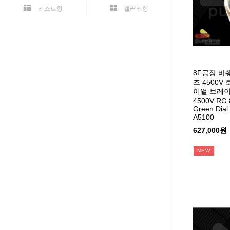
리스트형
갤러리형
8F공장 
즈 4500
이얼 브레이슬
4500V RG 8
Green Dial
A5100
627,000원
NEW