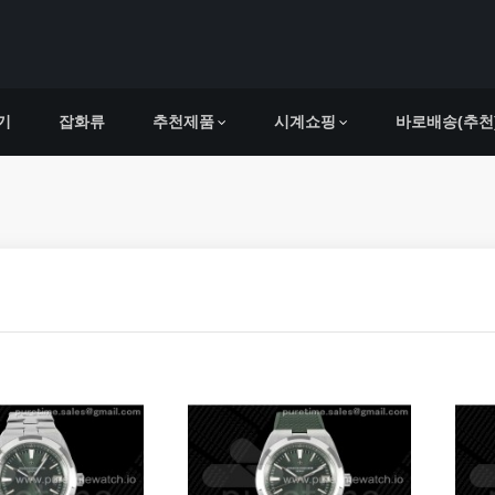
기
잡화류
추천제품
시계쇼핑
바로배송(추천