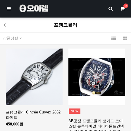
0
프랭크뮬러
상품정렬
NEW
프랭크뮬러 Cintrée Curvex 2852
화이트
AB공장 프랭크뮬러 뱅가드 코이
458,000원
스틸 블루다이얼 다이아몬드인덱