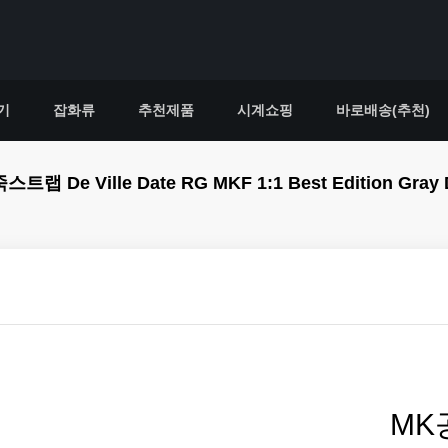
기
잡화류
추천제품
시계쇼핑
바로배송(추천)
e Date RG MKF 1:1 Best Edition Gray Dial R
MK