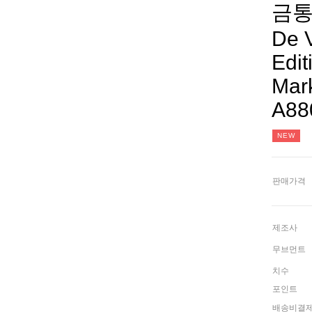
금통
De 
Edi
Mark
A88
NEW
판매가격
제조사
무브먼트
치수
포인트
배송비결