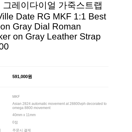
 그레이다이얼 가죽스트랩
Ville Date RG MKF 1:1 Best
tion Gray Dial Roman
er on Gray Leather Strap
00
591,000원
MKF
Asian 2824 automatic movement at 28800vph decorated to
omega 8800 movement
40mm x 11mm
0점
제
주문시 결제