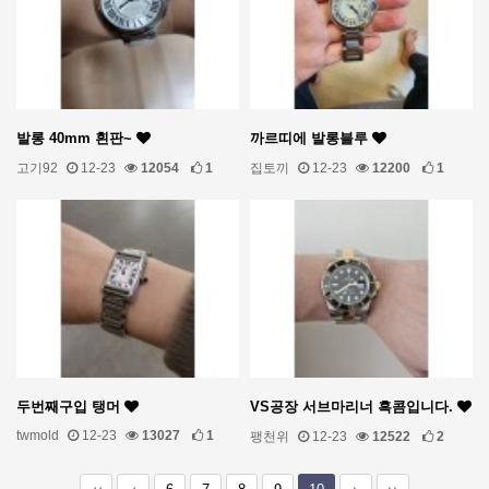
발롱 40mm 흰판~
까르띠에 발롱블루
고기92
12-23
12054
1
집토끼
12-23
12200
1
두번째구입 탱머
VS공장 서브마리너 흑콤입니다.
twmold
12-23
13027
1
팽천위
12-23
12522
2