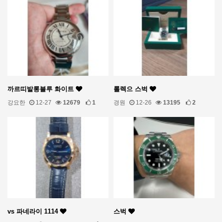
까르띠발롱블루 화이트
롤렉으 스벅
강요한
12-27
12679
1
경원
12-26
13195
2
vs 파네라이 1114
스벅