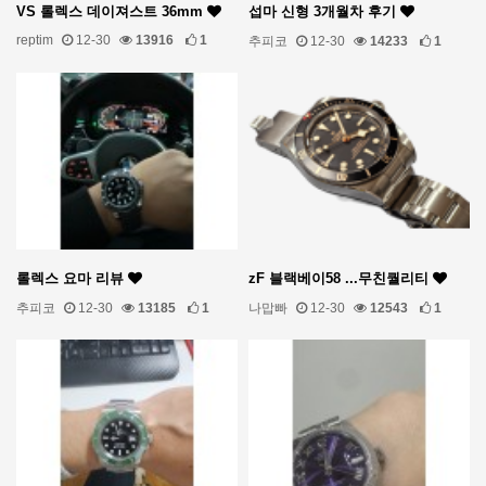
VS 롤렉스 데이져스트 36mm
섭마 신형 3개월차 후기
reptim
12-30
13916
1
추피코
12-30
14233
1
롤렉스 요마 리뷰
zF 블랙베이58 ...무친퀄리티
추피코
12-30
13185
1
나맙빠
12-30
12543
1