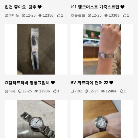
왼전 좋아요..강추
k11 탱크머스트 가죽스트랩
쿨한미노
12-25
12356
1
호롤룰룰
12-25
13303
1
Zf칼라트라바 영롱그잡체
BV 까르띠에 팬더 22
음바페
12-25
12906
1
고기92
12-25
12404
1