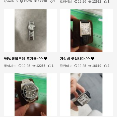
speed25v
12-26
12230
1
도라이봐
12-26
12922
1
V6발롱블루36 후기용~^^
가성비 굿입니다.^^
몽이사또
12-25
12255
1
쿨한미노
12-25
16610
2