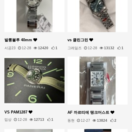
발롱블루 40mm
vs 클린그린
서공23
12-28
12420
1
그레일즈
12-28
13132
1
VS PAM1287
AF 까르띠에 탱크머스트
밉상
12-28
12713
1
동현
12-27
13824
2