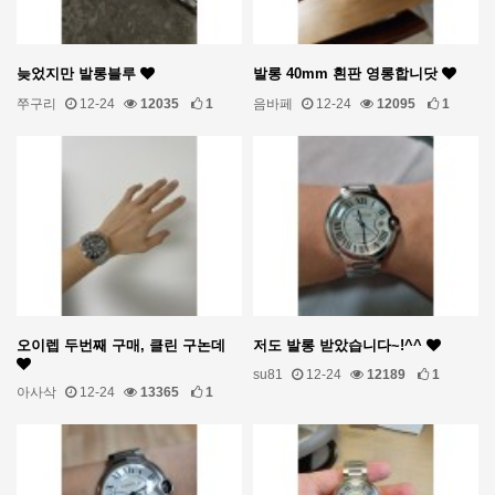
늦었지만 발롱블루
발롱 40mm 흰판 영롱합니닷
쭈구리
12-24
12035
1
음바페
12-24
12095
1
오이렙 두번째 구매, 클린 구논데
저도 발롱 받았습니다~!^^
su81
12-24
12189
1
아사삭
12-24
13365
1