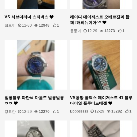
VS 서브마리너 스타벅스
레이디 데이저스트 오베르진과 함
께 !해피뉴이어^^
집토끼
12-30
12948
1
둥둥이
12-29
12273
1
발롱블루 파란색 마음도 발롱발롱
VS공장 롤렉스 데이저스트 41 블루
ㅎㅎ
다이얼 플루티드베젤
Bbbbsssss
12-29
13282
1
강요한
12-29
12270
1