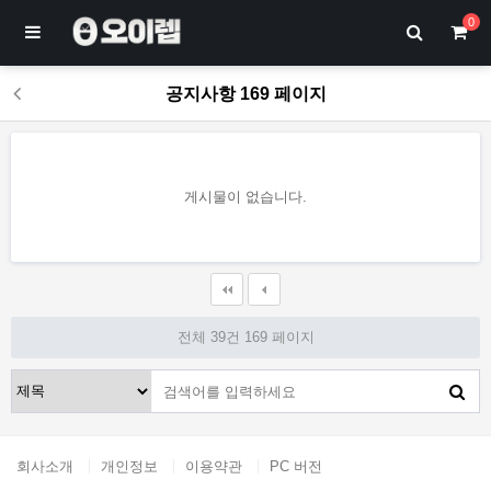
0
공지사항 169 페이지
게시물이 없습니다.
전체 39건
169 페이지
회사소개
개인정보
이용약관
PC 버전