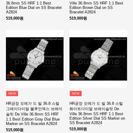
36.8mm SS HRF 1:1 Best
Ville 36.8mm SS HRF 1:1 Best
Edition Blue Dial on SS Bracelet
Edition Brown Dial on SS
A2824
Bracelet A2824
519,000원
519,000원
NEW
NEW
HR공장 오메가 드 빌 36.8 스틸
HR공장 오메가 드 빌 36.8 스틸
그레이다이얼 블루인덱스 브레이
화이트다이얼 브레이슬릿 De
Ville 36.8mm SS HRF 1:1 Best
슬릿 De Ville 36.8mm SS HRF
Edition Silver Dial SS Marker on
1:1 Best Edition Gray Dial Blue
SS Bracelet A2824
Marker on SS Bracelet A2824
519,000원
519,000원