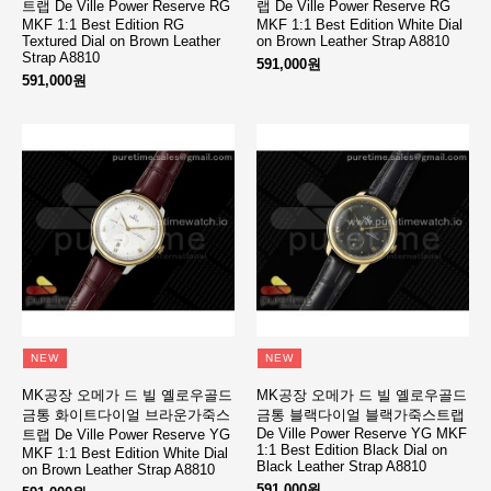
트랩 De Ville Power Reserve RG
랩 De Ville Power Reserve RG
MKF 1:1 Best Edition RG
MKF 1:1 Best Edition White Dial
Textured Dial on Brown Leather
on Brown Leather Strap A8810
Strap A8810
591,000원
591,000원
NEW
NEW
MK공장 오메가 드 빌 옐로우골드
MK공장 오메가 드 빌 옐로우골드
금통 화이트다이얼 브라운가죽스
금통 블랙다이얼 블랙가죽스트랩
De Ville Power Reserve YG MKF
트랩 De Ville Power Reserve YG
1:1 Best Edition Black Dial on
MKF 1:1 Best Edition White Dial
Black Leather Strap A8810
on Brown Leather Strap A8810
591,000원